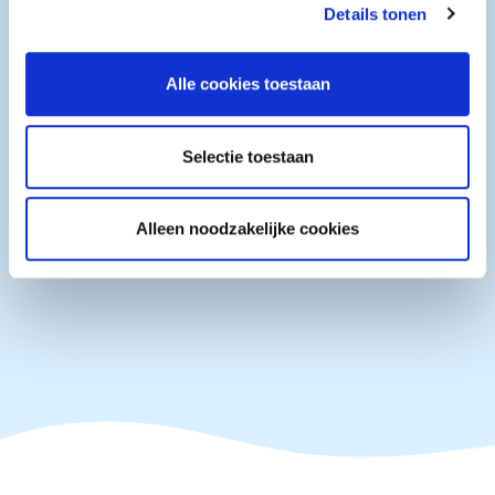
Details tonen
en om ons websiteverkeer te analyseren. Ook delen we
informatie over uw gebruik van onze site met onze
PL-L lamps
partners voor social media, adverteren en analyse. Deze
Alle cookies toestaan
partners kunnen deze gegevens combineren met andere
PL-L lamps are used in residential waters because
informatie die u aan ze heeft verstrekt of die ze hebben
of their compact size.
verzameld op basis van uw gebruik van hun services.
Selectie toestaan
More info
Alleen noodzakelijke cookies