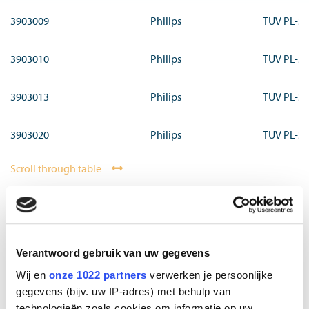
3903009
Philips
TUV PL-S
3903010
Philips
TUV PL-S
3903013
Philips
TUV PL-S
3903020
Philips
TUV PL-S
Scroll through table
Downloads
Verantwoord gebruik van uw gegevens
Blue Lagoon Lamps Leaflet 2024 EN
Wij en
onze 1022 partners
verwerken je persoonlijke
gegevens (bijv. uw IP-adres) met behulp van
technologieën zoals cookies om informatie op uw