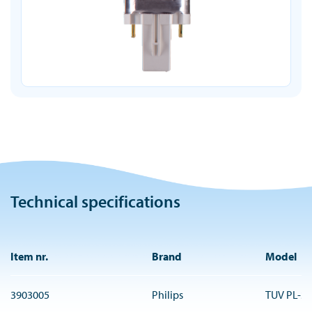
Technical specifications
Item nr.
Brand
Model
3903005
Philips
TUV PL-S