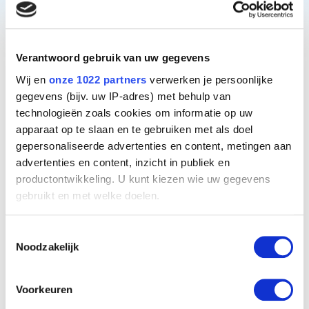
Type
75.000 / 75W
Verantwoord gebruik van uw gegevens
Wij en
onze 1022 partners
verwerken je persoonlijke
Product code
gegevens (bijv. uw IP-adres) met behulp van
BH12752
technologieën zoals cookies om informatie op uw
apparaat op te slaan en te gebruiken met als doel
Aanbv. flow
gepersonaliseerde advertenties en content, metingen aan
18m³/h
advertenties en content, inzicht in publiek en
productontwikkeling. U kunt kiezen wie uw gegevens
Prestatie bij aanbv. flow
gebruikt en met welke doelen.
30 mJ/cm²
Als u het toestaat, willen we ook graag:
Toestemmingsselectie
Noodzakelijk
Informatie verzamelen over uw geografische
Max. flow
23m³/h
locatie, die tot een paar meter nauwkeurig kan zijn
Uw apparaat identificeren door het actief te
Max. druk
2,5 bar
Voorkeuren
scannen op specifieke eigenschappen (fingerprinting)