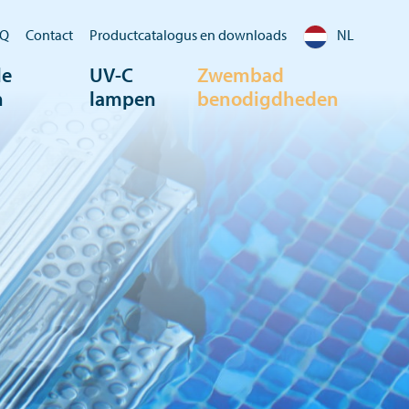
AQ
Contact
Productcatalogus en downloads
NL
le
UV-C
Zwembad
n
lampen
benodigdheden