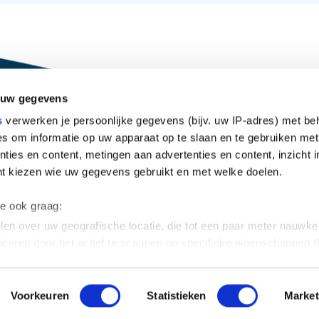
 uw gegevens
s
verwerken je persoonlijke gegevens (bijv. uw IP-adres) met be
s om informatie op uw apparaat op te slaan en te gebruiken met
ties en content, metingen aan advertenties en content, inzicht i
nt kiezen wie uw gegevens gebruikt en met welke doelen.
UV-C reiniging
Informatie
we ook graag:
Spa and hot tubs
Blog
en over uw geografische locatie, die tot een paar meter nauwkeu
Domestic pools
FAQ
iceren door het actief te scannen op specifieke eigenschappen (f
Commercial pools
Contact
soonlijke gegevens worden verwerkt en stel uw voorkeuren in h
UV-C lamps
uw toestemming op elk moment wijzigen of intrekken in de Cooki
Supplies
Voorkeuren
Statistieken
Market
ontent en advertenties te personaliseren, om functies voor soci