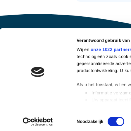
Verantwoord gebruik van
Wij en
onze 1022 partner
technologieën zoals cookie
gepersonaliseerde adverten
productontwikkeling. U ku
Als u het toestaat, willen 
Informatie verzamel
Uw apparaat identif
Lees meer over hoe uw per
detailgedeelte
in. U kunt 
Toestemmingsselectie
Noodzakelijk
We gebruiken cookies om c