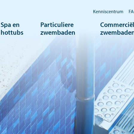
Kenniscentrum
F
Spa en
Particuliere
Commercië
hottubs
zwembaden
zwembade