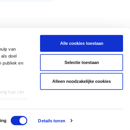
Alle cookies toestaan
hulp van
 als doel
Selectie toestaan
n publiek en
Blue Lagoon
Alleen noodzakelijke cookies
VGE B.V.
rig kan zijn
Nieuwe Eerdsebaan
ingerprinting)
26
et
NL-5482 VS Schijndel
everklaring.
T. +
31 (0) 88 222 1999
ing
Details tonen
E.
info@vgebv.nl
al media te