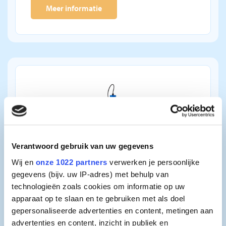
Meer informatie
Verantwoord gebruik van uw gegevens
Wij en
onze 1022 partners
verwerken je persoonlijke
gegevens (bijv. uw IP-adres) met behulp van
technologieën zoals cookies om informatie op uw
Copper Ionizer UV-C
apparaat op te slaan en te gebruiken met als doel
gepersonaliseerde advertenties en content, metingen aan
Door deze combinatie van UV-C en
advertenties en content, inzicht in publiek en