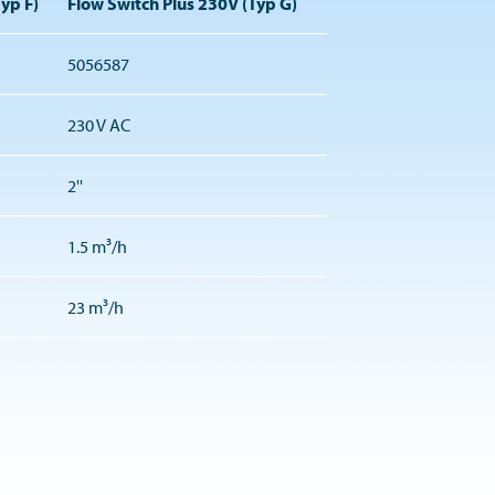
yp F)
Flow Switch Plus 230V (Typ G)
5056587
230 V AC
2''
1.5 m³/h
23 m³/h