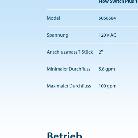
Flow Switch Plus 
Model
5056584
Spannung
120 V AC
Anschlussmass T-Stück
2''
Minimaler Durchfluss
5.8 gpm
Maximaler Durchfluss
100 gpm
Betrieb