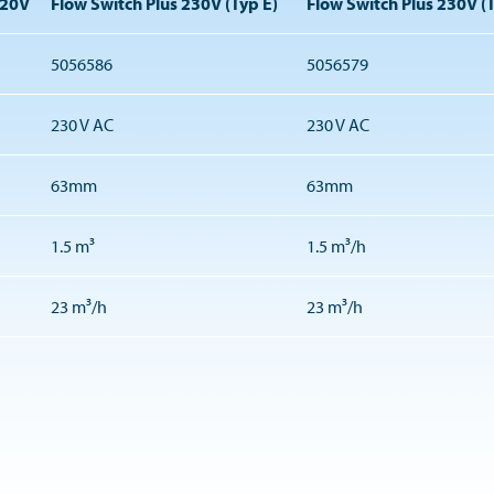
120V
Flow Switch Plus 230V (Typ E)
Flow Switch Plus 230V (T
5056586
5056579
230 V AC
230 V AC
63mm
63mm
1.5 m³
1.5 m³/h
23 m³/h
23 m³/h