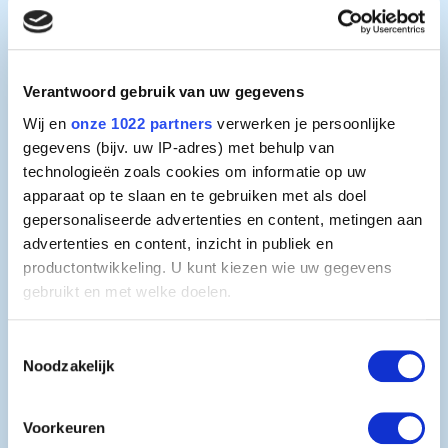
TL-Minilampen
Verantwoord gebruik van uw gegevens
TL-Mini-Lampen sind mit ihrem Durchmesser
von 16 mm für kleine Systeme konzipiert.
Wij en
onze 1022 partners
verwerken je persoonlijke
gegevens (bijv. uw IP-adres) met behulp van
technologieën zoals cookies om informatie op uw
Mehr Info
apparaat op te slaan en te gebruiken met als doel
gepersonaliseerde advertenties en content, metingen aan
advertenties en content, inzicht in publiek en
productontwikkeling. U kunt kiezen wie uw gegevens
gebruikt en met welke doelen.
Als u het toestaat, willen we ook graag:
Toestemmingsselectie
Noodzakelijk
Informatie verzamelen over uw geografische
locatie, die tot een paar meter nauwkeurig kan zijn
Uw apparaat identificeren door het actief te
Voorkeuren
scannen op specifieke eigenschappen (fingerprinting)