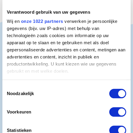
Verantwoord gebruik van uw gegevens
Wij en
onze 1022 partners
verwerken je persoonlijke
gegevens (bijv. uw IP-adres) met behulp van
Produits connexes
technologieën zoals cookies om informatie op uw
apparaat op te slaan en te gebruiken met als doel
gepersonaliseerde advertenties en content, metingen aan
advertenties en content, inzicht in publiek en
productontwikkeling. U kunt kiezen wie uw gegevens
gebruikt en met welke doelen.
Als u het toestaat, willen we ook graag:
Toestemmingsselectie
Noodzakelijk
Informatie verzamelen over uw geografische
locatie, die tot een paar meter nauwkeurig kan zijn
Uw apparaat identificeren door het actief te
Voorkeuren
scannen op specifieke eigenschappen (fingerprinting)
Lees meer over hoe uw persoonlijke gegevens worden
Statistieken
verwerkt en stel uw voorkeuren in het
detailgedeelte
in.